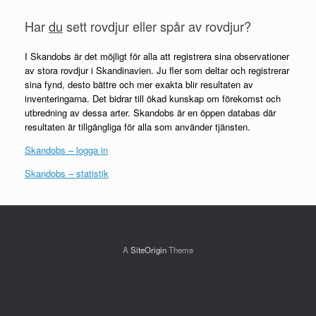
Har
du
sett rovdjur eller spår av rovdjur?
I Skandobs är det möjligt för alla att registrera sina observationer
av stora rovdjur i Skandinavien. Ju fler som deltar och registrerar
sina fynd, desto bättre och mer exakta blir resultaten av
inventeringarna. Det bidrar till ökad kunskap om förekomst och
utbredning av dessa arter. Skandobs är en öppen databas där
resultaten är tillgängliga för alla som använder tjänsten.
Skandobs – logga in
Skandobs – statistik
A
SiteOrigin
Theme