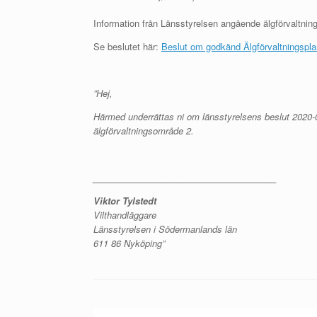
Information från Länsstyrelsen angående älgförvaltnin
Se beslutet här:
Beslut om godkänd Älgförvaltningspl
”Hej,
Härmed underrättas ni om länsstyrelsens beslut 2020-
älgförvaltningsområde 2.
_____________________________________
Viktor Tylstedt
Vilthandläggare
Länsstyrelsen i Södermanlands län
611 86 Nyköping”