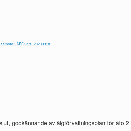
relsemöte i ÄFO2nr1_20200318
lut, godkännande av älgförvaltningsplan för äfo 2