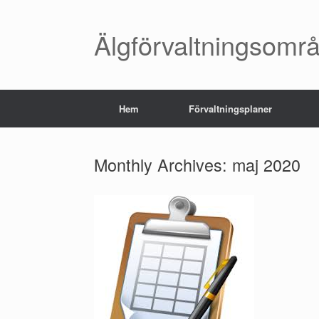
Skip
to
content
Älgförvaltningsomr
Hem
Förvaltningsplaner
Monthly Archives:
maj 2020