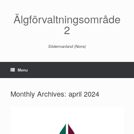
Skip
to
content
Älgförvaltningsområde
2
Södermanland (Norra)
Menu
Monthly Archives:
april 2024